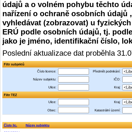
údajů a o volném pohybu těchto úda
nařízení o ochraně osobních údajů 
vyhledávat (zobrazovat) u fyzických
ERÚ podle osobních údajů, tj. podle
jako je jméno, identifikační číslo, lo
Poslední aktualizace dat proběhla 31.
Filtr subjektů
Číslo licence:
Předmět podnikání:
Název subjektu:
IČO:
Ulice:
Kraj:
Filtr TEZ
Ulice:
Kraj:
Obec:
Katastrální území:
Číslo lic.
Název subjektu