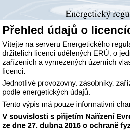
Přehled údajů o licenc
Vítejte na serveru Energetického regu
držitelích licencí udělených ERÚ, o je
zařízeních a vymezených územích vlas
licencí.
Jednotlivé provozovny, zásobníky, zař
podle energetických údajů.
Tento výpis má pouze informativní char
V souvislosti s přijetím Nařízení E
ze dne 27. dubna 2016 o ochraně fy