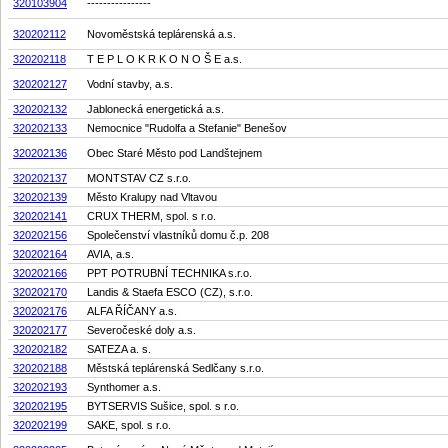
320103904
----------------
320202112
Novoměstská teplárenská a.s.
320202118
T E P L O K R K O N O Š E a.s.
320202127
Vodní stavby, a.s.
320202132
Jablonecká energetická a.s.
320202133
Nemocnice "Rudolfa a Stefanie" Benešov
320202136
Obec Staré Město pod Landštejnem
320202137
MONTSTAV CZ s.r.o.
320202139
Město Kralupy nad Vltavou
320202141
CRUX THERM, spol. s r.o.
320202156
Společenství vlastníků domu č.p. 208
320202164
AVIA, a.s.
320202166
PPT POTRUBNÍ TECHNIKA s.r.o.
320202170
Landis & Staefa ESCO (CZ), s.r.o.
320202176
ALFA ŘÍČANY a.s.
320202177
Severočeské doly a.s.
320202182
SATEZA a. s.
320202188
Městská teplárenská Sedlčany s.r.o.
320202193
Synthomer a.s.
320202195
BYTSERVIS Sušice, spol. s r.o.
320202199
SAKE, spol. s r.o.