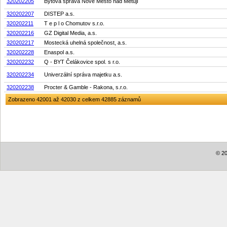
320202205
Bytová správa Nové Město nad Metují
320202207
DISTEP a.s.
320202211
T e p l o Chomutov s.r.o.
320202216
GZ Digital Media, a.s.
320202217
Mostecká uhelná společnost, a.s.
320202228
Enaspol a.s.
320202232
Q - BYT Čelákovice spol. s r.o.
320202234
Univerzální správa majetku a.s.
320202238
Procter & Gamble - Rakona, s.r.o.
Zobrazeno 42001 až 42030 z celkem 42885 záznamů
© 20