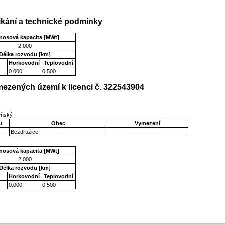
kání a technické podmínky
nosová kapacita [MWt]
2.000
Délka rozvodu [km]
Horkovodní
Teplovodní
0.000
0.500
ezených území k licenci č. 322543904
zeňský
u
Obec
Vymezení
Bezdružice
nosová kapacita [MWt]
2.000
Délka rozvodu [km]
Horkovodní
Teplovodní
0.000
0.500