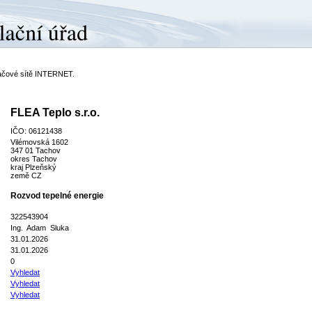
ítačové sítě INTERNET.
FLEA Teplo s.r.o.
IČO: 06121438
Vilémovská 1602
347 01 Tachov
okres Tachov
kraj Plzeňský
země CZ
Rozvod tepelné energie
322543904
Ing. Adam Sluka
31.01.2026
31.01.2026
0
Vyhledat
Vyhledat
Vyhledat