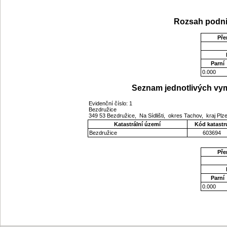
Rozsah podni
Pře
Parní
0.000
Seznam jednotlivých vym
Evidenční číslo: 1
Bezdružice
349 53 Bezdružice, Na Sídlišti, okres Tachov, kraj Pl
Katastrální území
Kód katastr
Bezdružice
603694
Pře
Parní
0.000