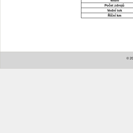
Vodní
Počet zdrojů
Vodní tok
Říční km
© 20