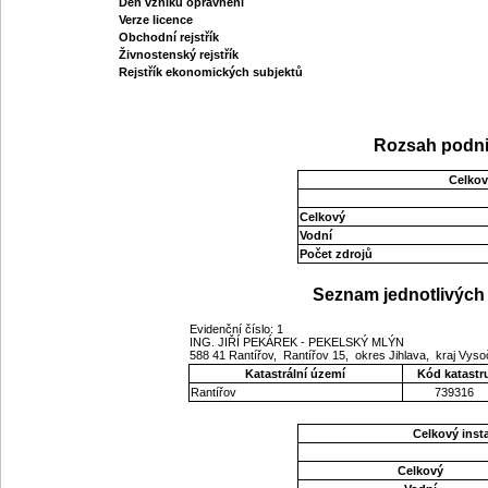
Den vzniku oprávnění
Verze licence
Obchodní rejstřík
Živnostenský rejstřík
Rejstřík ekonomických subjektů
Rozsah podni
Celkov
Celkový
Vodní
Počet zdrojů
Seznam jednotlivých 
Evidenční číslo: 1
ING. JIŘÍ PEKÁREK - PEKELSKÝ MLÝN
588 41 Rantířov, Rantířov 15, okres Jihlava, kraj Vys
Katastrální území
Kód katastr
Rantířov
739316
Celkový ins
Celkový