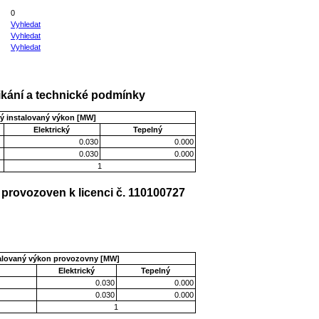
0
Vyhledat
Vyhledat
Vyhledat
kání a technické podmínky
ý instalovaný výkon [MW]
Elektrický
Tepelný
0.030
0.000
0.030
0.000
1
provozoven k licenci č. 110100727
talovaný výkon provozovny [MW]
Elektrický
Tepelný
0.030
0.000
0.030
0.000
1