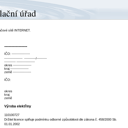
ítačové sítě INTERNET.
----------------
IČO: ----------------
---------------- ----------/---------
---------- ----------------
okres ----------------
kraj ----------------
země ----------------
IČO:
okres
kraj
země
Výroba elektřiny
110100727
Držitel licence splňuje podmínku odborné způsobilosti dle zákona č. 458/2000 Sb.
01.01.2002