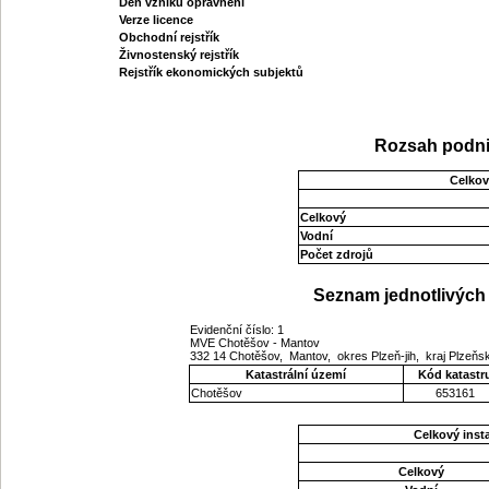
Den vzniku oprávnění
Verze licence
Obchodní rejstřík
Živnostenský rejstřík
Rejstřík ekonomických subjektů
Rozsah podni
Celkov
Celkový
Vodní
Počet zdrojů
Seznam jednotlivých 
Evidenční číslo: 1
MVE Chotěšov - Mantov
332 14 Chotěšov, Mantov, okres Plzeň-jih, kraj Plzeň
Katastrální území
Kód katastr
Chotěšov
653161
Celkový ins
Celkový