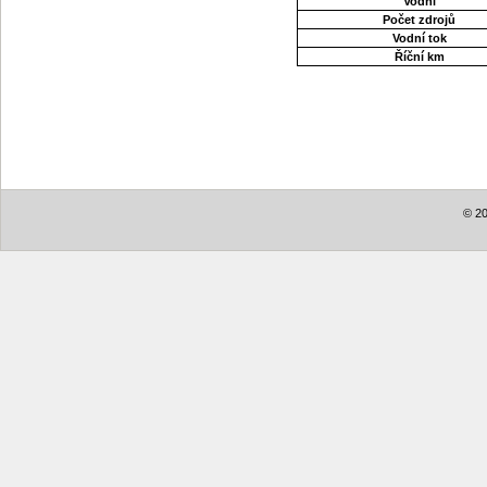
Vodní
Počet zdrojů
Vodní tok
Říční km
© 20